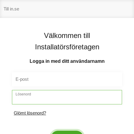
Hoppa
Till in.se
till
innehåll
Välkommen till
Installatörsföretagen
Logga in med ditt användarnamn
E-post
Lösenord
Glömt lösenord?