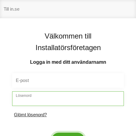
Hoppa
Till in.se
till
innehåll
Välkommen till
Installatörsföretagen
Logga in med ditt användarnamn
E-post
Lösenord
Glömt lösenord?