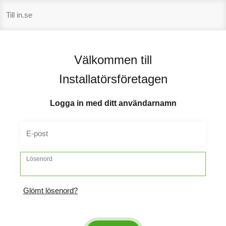
Hoppa
Till in.se
till
innehåll
Välkommen till
Installatörsföretagen
Logga in med ditt användarnamn
E-post
Lösenord
Glömt lösenord?