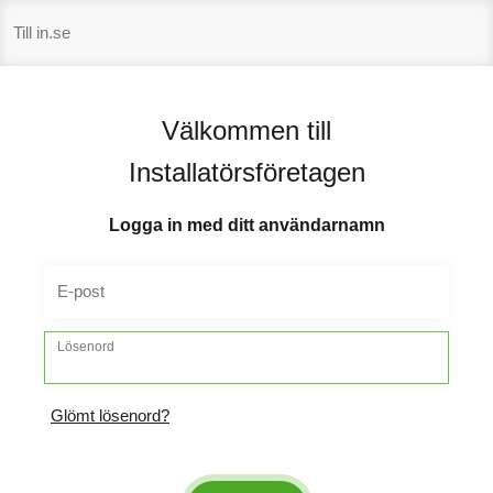
Hoppa
Till in.se
till
innehåll
Välkommen till
Installatörsföretagen
Logga in med ditt användarnamn
E-post
Lösenord
Glömt lösenord?