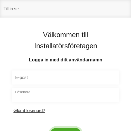
Hoppa
Till in.se
till
innehåll
Välkommen till
Installatörsföretagen
Logga in med ditt användarnamn
E-post
Lösenord
Glömt lösenord?