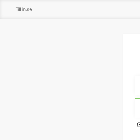
Hoppa
Till in.se
till
innehåll
G