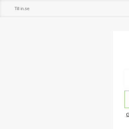
Hoppa
Till in.se
till
innehåll
G