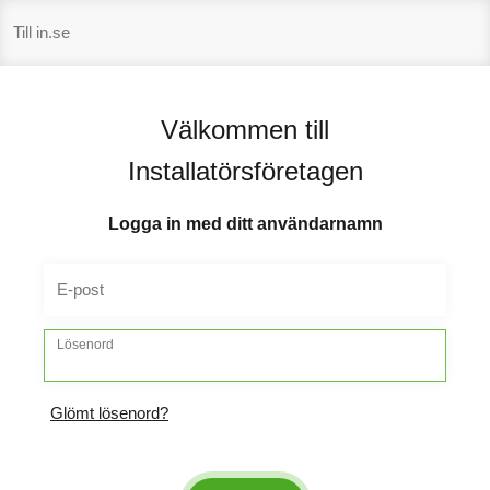
Hoppa
Till in.se
till
innehåll
Välkommen till
Installatörsföretagen
Logga in med ditt användarnamn
E-post
Lösenord
Glömt lösenord?